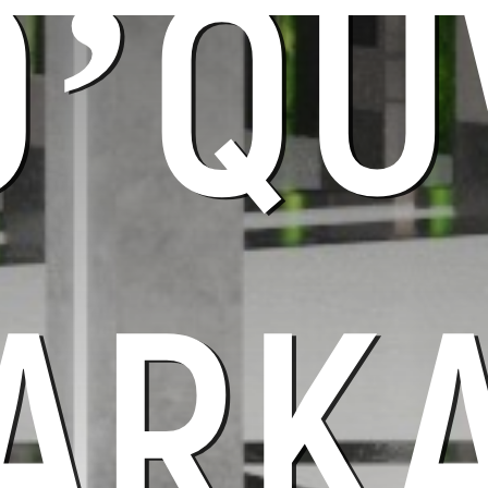
O’QU
ARKA